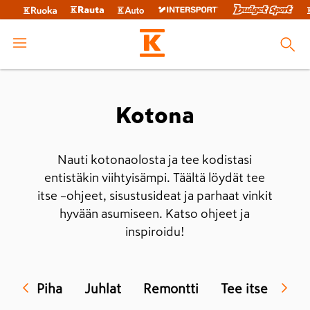
Kotona
Nauti kotonaolosta ja tee kodistasi
entistäkin viihtyisämpi. Täältä löydät tee
itse –ohjeet, sisustusideat ja parhaat vinkit
hyvään asumiseen. Katso ohjeet ja
inspiroidu!
Piha
Juhlat
Remontti
Tee itse
Sis